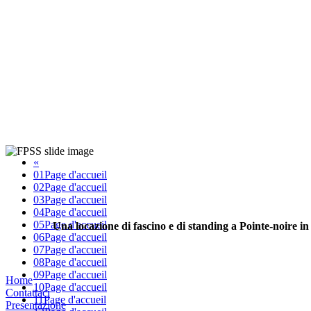
«
01
Page d'accueil
02
Page d'accueil
03
Page d'accueil
04
Page d'accueil
05
Page d'accueil
Una locazione di fascino e di standing a Pointe-noire in
06
Page d'accueil
07
Page d'accueil
08
Page d'accueil
09
Page d'accueil
Home
10
Page d'accueil
Contattaci
11
Page d'accueil
Presentazione