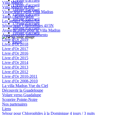
12
Page d'accueil
Villa Madras
13
Page d'accueil
Villa Madras in foto
14
Page d'accueil
Vivere felice nella Villa Madras
15
Page d'accueil
Tarifs / Réservation
16
Page d'accueil
Les ateliers Sophro/Art
17
Page d'accueil
Séjour pour Chlorophiles 4J/3N
18
Page d'accueil
Avant de partir pour la Villa Madras
19
Page d'accueil
Assicurazione annullamento
»
Livre d'Or 2019
Pause
Livre d'Or 2018
Livre d'Or 2017
Livre d'Or 2016
Livre d'Or 2015
Livre d'Or 2014
Livre d'Or 2013
Livre d'Or 2012
Livre d'Or 2010-2011
Livre d'Or 2008-2010
La villa Madras Vue du Ciel
Découvrir la Guadeloupe
Volare verso Guadalupe
Scoprire Pointe-Noire
Nos partenaires
Liens
Séjour pour Chlorophiles à la Dominique 4 jours / 3 nuits