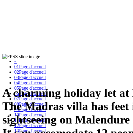
«
01
Page d'accueil
02
Page d'accueil
03
Page d'accueil
04
Page d'accueil
05
Page d'accueil
A charming holiday let at
06
Page d'accueil
07
Page d'accueil
The Madras villa has feet 
08
Page d'accueil
09
Page d'accueil
10
Page d'accueil
sightseeing on Malendure a
11
Page d'accueil
12
Page d'accueil
It can accomodate 12 peop
13
Page d'accueil