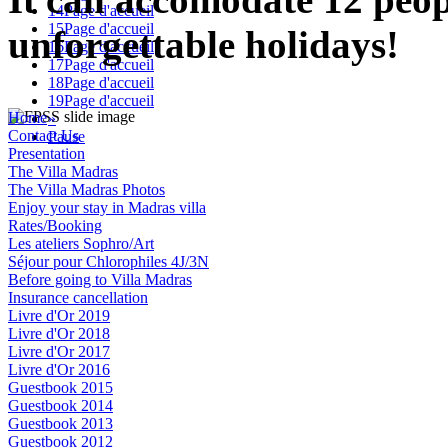
14
Page d'accueil
15
Page d'accueil
unforgettable holidays!
16
Page d'accueil
17
Page d'accueil
18
Page d'accueil
19
Page d'accueil
Home
»
Contact Us
Pause
Presentation
The Villa Madras
The Villa Madras Photos
Enjoy your stay in Madras villa
Rates/Booking
Les ateliers Sophro/Art
Séjour pour Chlorophiles 4J/3N
Before going to Villa Madras
Insurance cancellation
Livre d'Or 2019
Livre d'Or 2018
Livre d'Or 2017
Livre d'Or 2016
Guestbook 2015
Guestbook 2014
Guestbook 2013
Guestbook 2012