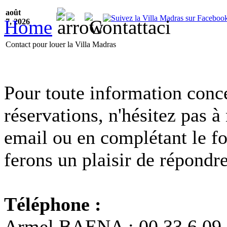
août
Home
Contattaci
7, 2026
Contact pour louer la Villa Madras
Pour toute information concern
réservations, n'hésitez pas à
email ou en complétant le f
ferons un plaisir de répondr
Téléphone :
Armel BAENA : 00 33 6 09 