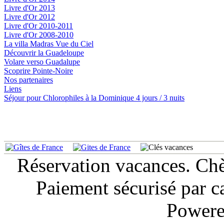
Livre d'Or 2013
Livre d'Or 2012
Livre d'Or 2010-2011
Livre d'Or 2008-2010
La villa Madras Vue du Ciel
Découvrir la Guadeloupe
Volare verso Guadalupe
Scoprire Pointe-Noire
Nos partenaires
Liens
Séjour pour Chlorophiles à la Dominique 4 jours / 3 nuits
Réservation vacances. Ch
Paiement sécurisé par c
Powere